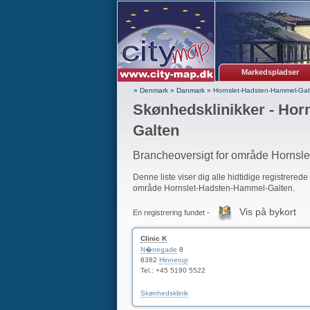
Markedspladser
» Denmark
»
Danmark
»
Hornslet-Hadsten-Hammel-Gal
Skønhedsklinikker - Hor
Galten
Brancheoversigt for område Hornsl
Denne liste viser dig alle hidtidige registrerede
område Hornslet-Hadsten-Hammel-Galten.
Vis på bykort
En registrering fundet -
Clinic K
N�rregade
8
8382
Hinnerup
Tel.: +45 5190 5522
Skønhedsklinik