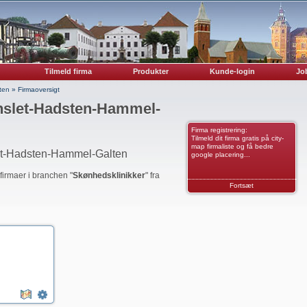
Tilmeld firma
Produkter
Kunde-login
Job
ten
»
Firmaoversigt
nslet-Hadsten-Hammel-
Firma registrering:
Tilmeld dit firma gratis på city-
map firmaliste og få bedre
et-Hadsten-Hammel-Galten
google placering...
 firmaer i branchen "
Skønhedsklinikker
" fra
Fortsæt